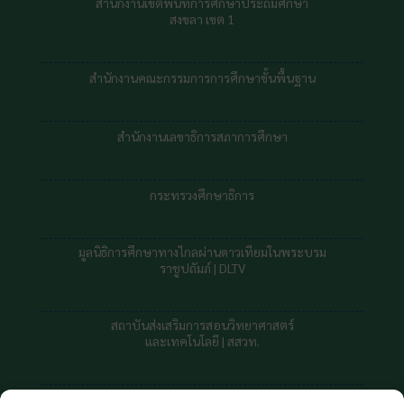
สำนักงานเขตพื้นที่การศึกษาประถมศึกษา
สงขลา เขต 1
สำนักงานคณะกรรมการการศึกษาขั้นพื้นฐาน
สำนักงานเลขาธิการสภาการศึกษา
กระทรวงศึกษาธิการ
มูลนิธิการศึกษาทางไกลผ่านดาวเทียมในพระบรม
ราชูปถัมภ์ |
DLTV
สถาบันส่งเสริมการสอนวิทยาศาสตร์
และเทคโนโลยี | สสวท.
สถาบันทดสอบทางการศึกษาแห่งชาต