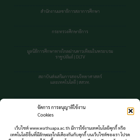
สำนักงานเลขาธิการสภาการศึกษา
กระทรวงศึกษาธิการ
มูลนิธิการศึกษาทางไกลผ่านดาวเทียมในพระบรม
ราชูปถัมภ์ |
DLTV
สถาบันส่งเสริมการสอนวิทยาศาสตร์
และเทคโนโลยี | สสวท.
สถาบันทดสอบทางการศึกษาแห่งชาต
จัดการ การอนุญาติใช้งาน
Cookies
สถิติผู้ใช้บริการเว็บไซต์
เว็บไซต์ www.wathuapa.ac.th มีการใช้งานเทคโนโลยีคุกกี้ หรือ
ตั้งแต่ สิงหาคม 2564
เทคโนโลยีอื่นที่มีลักษณะใกล้เคียงกันกับคุกกี้ บนเว็บไซต์ของเรา โปรด