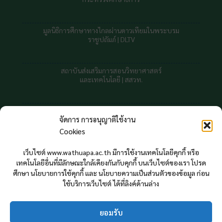
มูลนิธิการศึกษาทางไกลผ่านดาวเทียมในพระบรม
ราชูปถัมภ์ |
DLTV
สถาบันส่งเสริมการสอนวิทยาศาสตร์
และเทคโนโลยี | สสวท.
สถาบันทดสอบทางการศึกษาแห่งชาต
จัดการ การอนุญาติใช้งาน
Cookies
สถิติผู้ใช้บริการเว็บไซต์
เว็บไซต์ www.wathuapa.ac.th มีการใช้งานเทคโนโลยีคุกกี้ หรือ
ตั้งแต่ สิงหาคม 2564
เทคโนโลยีอื่นที่มีลักษณะใกล้เคียงกันกับคุกกี้ บนเว็บไซต์ของเรา โปรด
644429
ศึกษา นโยบายการใช้คุกกี้ และ นโยบายความเป็นส่วนตัวของข้อมูล ก่อน
ใช้บริการเว็บไซต์ ได้ที่ลิงค์ด้านล่าง
Your IP : 216.73.216.114
ยอมรับ