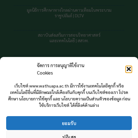
มูลนิธิการศึกษาทางไกลผ่านดาวเทียมในพระบรม
ราชูปถัมภ์ |
DLTV
สถาบันส่งเสริมการสอนวิทยาศาสตร์
และเทคโนโลยี | สสวท.
สถาบันทดสอบทางการศึกษาแห่งชาต
จัดการ การอนุญาติใช้งาน
Cookies
สถิติผู้ใช้บริการเว็บไซต์
เว็บไซต์ www.wathuapa.ac.th มีการใช้งานเทคโนโลยีคุกกี้ หรือ
ตั้งแต่ สิงหาคม 2564
เทคโนโลยีอื่นที่มีลักษณะใกล้เคียงกันกับคุกกี้ บนเว็บไซต์ของเรา โปรด
645125
ศึกษา นโยบายการใช้คุกกี้ และ นโยบายความเป็นส่วนตัวของข้อมูล ก่อน
ใช้บริการเว็บไซต์ ได้ที่ลิงค์ด้านล่าง
Your IP : 216.73.216.79
ยอมรับ
ปฏิเสธ